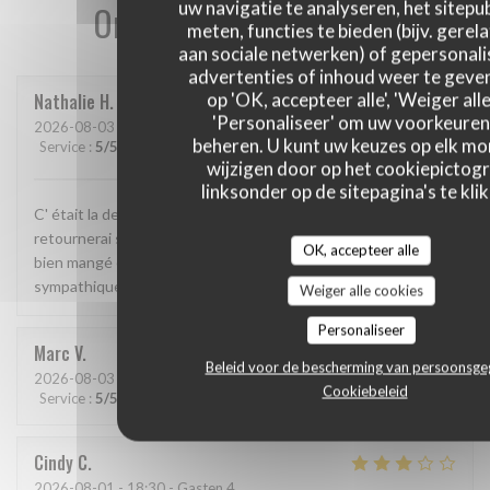
uw navigatie te analyseren, het sitepub
Onze gastbeoordelingen
meten, functies te bieden (bijv. gerel
aan sociale netwerken) of gepersonal
advertenties of inhoud weer te geven
op 'OK, accepteer alle', 'Weiger alle
Nathalie
H
'Personaliseer' om uw voorkeuren
2026-08-03
- 19:15 - Gasten 2
beheren. U kunt uw keuzes op elk m
Service
:
5
/5
Atmosfeer
:
5
/5
Keuken
:
5
/5
Kwaliteit / Prijs
:
5
/5
wijzigen door op het cookiepictog
linksonder op de sitepagina's te klik
C' était la deuxième fois que nous y allions manger et j' y
retournerai sans hésitation. Cadre magnifique, j' y ai super
OK, accepteer alle
bien mangé et le patron( je suppose que c était lui) très
sympathique.
Weiger alle cookies
Personaliseer
Marc
V
Beleid voor de bescherming van persoonsg
2026-08-03
- 19:30 - Gasten 2
Cookiebeleid
Service
:
5
/5
Atmosfeer
:
5
/5
Keuken
:
5
/5
Kwaliteit / Prijs
:
5
/5
Cindy
C
2026-08-01
- 18:30 - Gasten 4