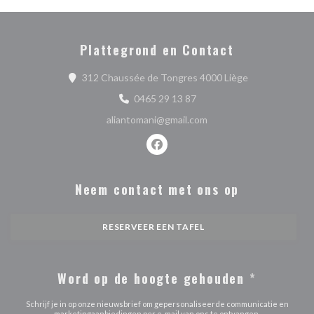
Plattegrond en Contact
((opent in een 
312 Chaussée de Tongres 4000 Liège
0465 29 13 87
aliantomani@gmail.com
Facebook ((opent in een nieuw ve
Neem contact met ons op
RESERVEER EEN TAFEL
Word op de hoogte gehouden
*
Schrijf je in op onze nieuwsbrief om gepersonaliseerde communicatie en
marketingaanbiedingen per e-mail van ons te ontvangen.