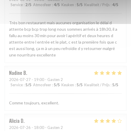
Service
:
2
/5
Atmosfeer
:
4
/5
Keuken
:
5
/5
Kwaliteit / Prijs
:
4
/5
Très bon restaurant mais aucunes organisation le délai d
attente bcp bcp trop long nous sommes arrivés à 18h30, il a
fallu au moins 30 min pour avoir l apéritif et deux heures d
attente entre l entrée et le plat, c est la première fois que c
est aussi long, ça m à un peu refroidie d y retourner malgré
une nourriture excellente
Nadine
B
2026-07-27
- 19:00 - Gasten 2
Service
:
5
/5
Atmosfeer
:
5
/5
Keuken
:
5
/5
Kwaliteit / Prijs
:
5
/5
Comme toujours, excellent.
Alicia
D
2026-07-26
- 18:00 - Gasten 2