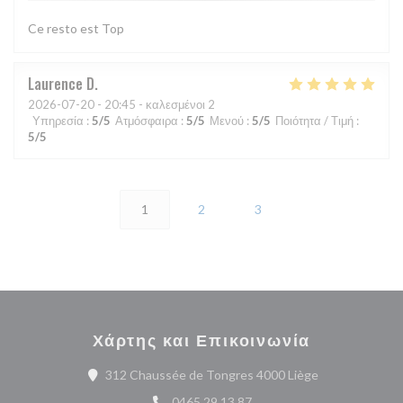
Ce resto est Top
Laurence
D
2026-07-20
- 20:45 - καλεσμένοι 2
Υπηρεσία
:
5
/5
Ατμόσφαιρα
:
5
/5
Μενού
:
5
/5
Ποιότητα / Τιμή
:
5
/5
1
2
3
Χάρτης και Επικοινωνία
((ανοίγει σε νέ
312 Chaussée de Tongres 4000 Liège
0465 29 13 87