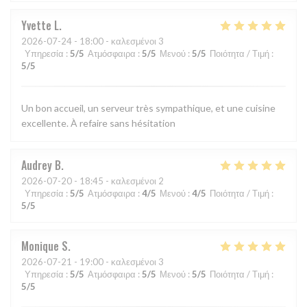
Yvette
L
2026-07-24
- 18:00 - καλεσμένοι 3
Υπηρεσία
:
5
/5
Ατμόσφαιρα
:
5
/5
Μενού
:
5
/5
Ποιότητα / Τιμή
:
5
/5
Un bon accueil, un serveur très sympathique, et une cuisine
excellente. À refaire sans hésitation
Audrey
B
2026-07-20
- 18:45 - καλεσμένοι 2
Υπηρεσία
:
5
/5
Ατμόσφαιρα
:
4
/5
Μενού
:
4
/5
Ποιότητα / Τιμή
:
5
/5
Monique
S
2026-07-21
- 19:00 - καλεσμένοι 3
Υπηρεσία
:
5
/5
Ατμόσφαιρα
:
5
/5
Μενού
:
5
/5
Ποιότητα / Τιμή
:
5
/5