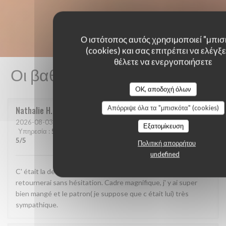
Ο ιστότοπος αυτός χρησιμοποιεί "μπισ
(cookies) και σας επιτρέπει να ελέγξετ
θέλετε να ενεργοποιήσετε
Οι βαθμολογίες πελατών μας
OK, αποδοχή όλων
Απόρριψε όλα τα "μπισκότα" (cookies)
Nathalie
H
2026-08-03
- 19:15 - καλεσμένοι 2
Εξατομίκευση
Υπηρεσία
:
5
/5
Ατμόσφαιρα
:
5
/5
Μενού
:
5
/5
Ποιότητα / Τιμή
:
5
/5
Πολιτική απορρήτου
undefined
C' était la deuxième fois que nous y allions manger et j' y
retournerai sans hésitation. Cadre magnifique, j' y ai super
bien mangé et le patron( je suppose que c était lui) très
sympathique.