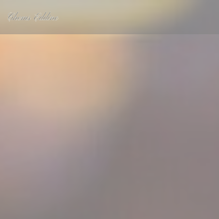
Πίνακας διαχείρισης "Μπισκότων" (Cookies)