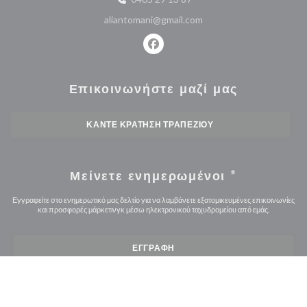
aliantomani@gmail.com
Facebook ((ανοίγει σε νέο παρά
Επικοινωνήστε μαζί μας
ΚΆΝΤΕ ΚΡΆΤΗΣΗ ΤΡΑΠΕΖΙΟΎ
Μείνετε ενημερωμένοι
*
Εγγραφείτε στο ενημερωτικό μας δελτίο για να λαμβάνετε εξατομικευμένες επικοινωνίες
και προσφορές μάρκετινγκ μέσω ηλεκτρονικού ταχυδρομείου από εμάς.
ΕΓΓΡΑΦΉ
© 2026 CHEMS EDDINE — Η ΙΣΤΟΣΕΛΊΔΑ ΤΟΥ ΕΣΤΙΑΤΟΡΊΟΥ