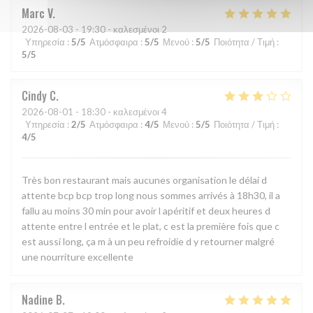
Marc
V
2026-08-03
- 19:30 - καλεσμένοι 2
Υπηρεσία
:
5
/5
Ατμόσφαιρα
:
5
/5
Μενού
:
5
/5
Ποιότητα / Τιμή
:
5
/5
Cindy
C
2026-08-01
- 18:30 - καλεσμένοι 4
Υπηρεσία
:
2
/5
Ατμόσφαιρα
:
4
/5
Μενού
:
5
/5
Ποιότητα / Τιμή
:
4
/5
Très bon restaurant mais aucunes organisation le délai d
attente bcp bcp trop long nous sommes arrivés à 18h30, il a
fallu au moins 30 min pour avoir l apéritif et deux heures d
attente entre l entrée et le plat, c est la première fois que c
est aussi long, ça m à un peu refroidie d y retourner malgré
une nourriture excellente
Nadine
B