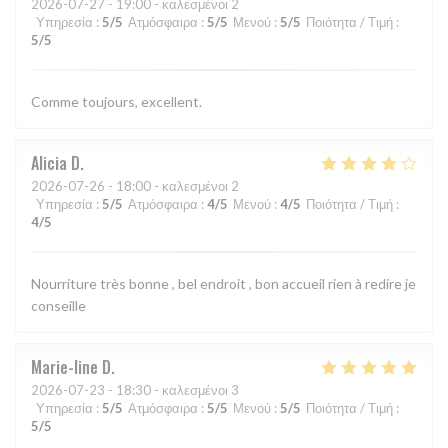
2026-07-27
- 19:00 - καλεσμένοι 2
Υπηρεσία
:
5
/5
Ατμόσφαιρα
:
5
/5
Μενού
:
5
/5
Ποιότητα / Τιμή
:
5
/5
Comme toujours, excellent.
Alicia
D
2026-07-26
- 18:00 - καλεσμένοι 2
Υπηρεσία
:
5
/5
Ατμόσφαιρα
:
4
/5
Μενού
:
4
/5
Ποιότητα / Τιμή
:
4
/5
Nourriture très bonne , bel endroit , bon accueil rien à redire je
conseille
Marie-line
D
2026-07-23
- 18:30 - καλεσμένοι 3
Υπηρεσία
:
5
/5
Ατμόσφαιρα
:
5
/5
Μενού
:
5
/5
Ποιότητα / Τιμή
:
5
/5