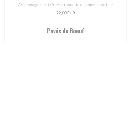
Accompagnement : frites, croquette ou pommes au four
22,00 EUR
Pavés de Boeuf
Pavé du chef
Oignons, champignons, paprika, sauce crème et cognac
Accompagnements : frites, croquette ou pommes au four
25,00 EUR
Nature
25,00 EUR
Archiduc
25,00 EUR