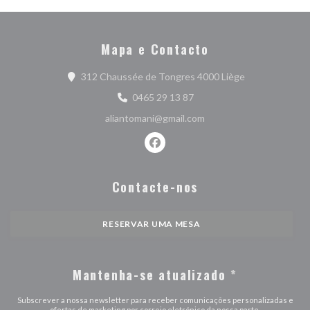
Mapa e Contacto
((abre numa nov
312 Chaussée de Tongres 4000 Liège
0465 29 13 87
aliantomani@gmail.com
Facebook ((abre numa nova janel
Contacte-nos
RESERVAR UMA MESA
Mantenha-se atualizado
*
Subscrever a nossa newsletter para receber comunicações personalizadas e
ofertas de marketing por correio eletrónico da nossa parte.