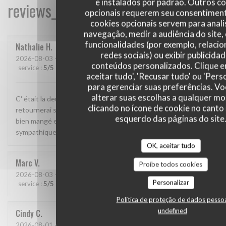
e instalados por padrão. Outros c
reviews_from_our_clients_following_
opcionais requerem seu consentiment
cookies opcionais servem para anali
navegação, medir a audiência do site,
funcionalidades (por exemplo, relaci
Nathalie
H
redes sociais) ou exibir publicida
2026-08-03
- 19:15 - guests 2
conteúdos personalizados. Clique 
service
:
5
/5
ambience
:
5
/5
menu
:
5
/5
quality_price
:
5
/5
aceitar tudo', 'Recusar tudo' ou 'Pers
para gerenciar suas preferências. V
alterar suas escolhas a qualquer 
C' était la deuxième fois que nous y allions manger et j' y
clicando no ícone de cookie no canto 
retournerai sans hésitation. Cadre magnifique, j' y ai super
esquerdo das páginas do site
bien mangé et le patron( je suppose que c était lui) très
sympathique.
OK, aceitar tudo
Marc
V
Proíbe todos cookies
2026-08-03
- 19:30 - guests 2
Personalizar
service
:
5
/5
ambience
:
5
/5
menu
:
5
/5
quality_price
:
5
/5
Política de proteção de dados pesso
undefined
Cindy
C
2026-08-01
- 18:30 - guests 4