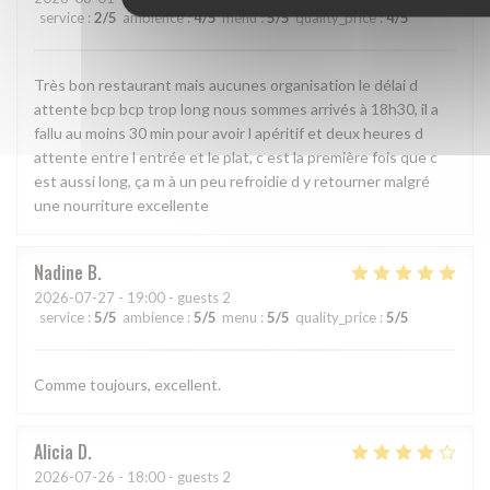
service
:
2
/5
ambience
:
4
/5
menu
:
5
/5
quality_price
:
4
/5
Très bon restaurant mais aucunes organisation le délai d
attente bcp bcp trop long nous sommes arrivés à 18h30, il a
fallu au moins 30 min pour avoir l apéritif et deux heures d
attente entre l entrée et le plat, c est la première fois que c
est aussi long, ça m à un peu refroidie d y retourner malgré
une nourriture excellente
Nadine
B
2026-07-27
- 19:00 - guests 2
service
:
5
/5
ambience
:
5
/5
menu
:
5
/5
quality_price
:
5
/5
Comme toujours, excellent.
Alicia
D
2026-07-26
- 18:00 - guests 2