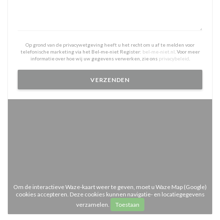
Op grond van de privacywetgeving heeft u het recht om u af te melden voor
telefonische marketing via het Bel-me-niet Register:
bel-me-niet.nl
. Voor meer
informatie over hoe wij uw gegevens verwerken, zie ons
privacybeleid
.
Om de interactieve Waze-kaart weer te geven, moet u Waze Map (Google)
cookies accepteren. Deze cookies kunnen navigatie- en locatiegegevens
verzamelen.
Toestaan