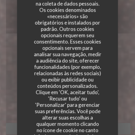
na coleta de dados pessoais.
Os cookies denominados
«necessários» são
obrigatórios e instalados por
padrão. Outros cookies
opcionais requerem seu
consentimento. Esses cookies
opcionais servem para
analisar sua navegação, medir
a audiência do site, oferecer
funcionalidades (por exemplo,
relacionadas às redes sociais)
ou exibir publicidade ou
conteúdos personalizados.
Clique em 'OK, aceitar tudo',
'Recusar tudo' ou
CHEMS EDDINE
'Personalizar' para gerenciar
|
LIÈGE
suas preferências. Você pode
alterar suas escolhas a
qualquer momento clicando
RESERVAR UMA MESA
no ícone de cookie no canto