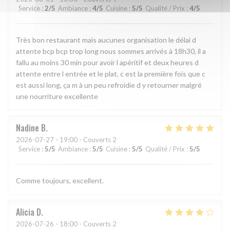
Service
:
2
/5
Ambiance
:
4
/5
Cuisine
:
5
/5
Qualité / Prix
:
4
/5
Très bon restaurant mais aucunes organisation le délai d
attente bcp bcp trop long nous sommes arrivés à 18h30, il a
fallu au moins 30 min pour avoir l apéritif et deux heures d
attente entre l entrée et le plat, c est la première fois que c
est aussi long, ça m à un peu refroidie d y retourner malgré
une nourriture excellente
Nadine
B
2026-07-27
- 19:00 - Couverts 2
Service
:
5
/5
Ambiance
:
5
/5
Cuisine
:
5
/5
Qualité / Prix
:
5
/5
Comme toujours, excellent.
Alicia
D
2026-07-26
- 18:00 - Couverts 2