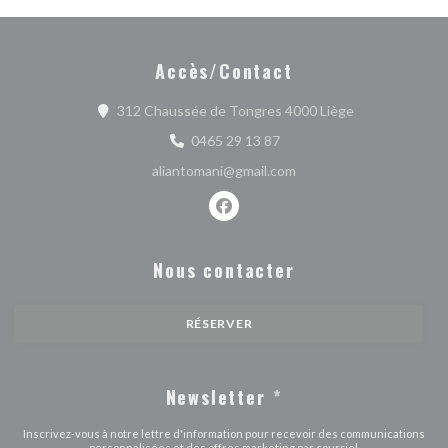
Accès/Contact
((ouvre une nou
312 Chaussée de Tongres 4000 Liège
0465 29 13 87
aliantomani@gmail.com
Facebook ((ouvre une nouvelle fe
Nous contacter
RÉSERVER
Newsletter
*
Inscrivez-vous à notre lettre d'information pour recevoir des communications
personnalisées et des offres marketing par courriel.