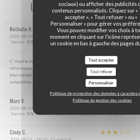
Les avis de nos clients
sociaux) ou afficher des publicités 
contenus personnalisés. Cliquez sur «
accepter », « Tout refuser » ou «
Personnaliser » pour gérer vos préfér
Nathalie
H
Vous pouvez modifier vos choix à t
moment en cliquant sur l'icône représ
2026-08-03
- 19:15 - Couverts 2
Service
:
5
/5
Ambiance
:
5
/5
Cuisine
:
5
/5
Qualité / Prix
:
5
/5
un cookie en bas à gauche des pages du
Tout accepter
C' était la deuxième fois que nous y allions manger et j' y
retournerai sans hésitation. Cadre magnifique, j' y ai super
Tout refuser
bien mangé et le patron( je suppose que c était lui) très
sympathique.
Personnaliser
Politique de protection des données à caractère 
Marc
V
Politique de gestion des cookies
2026-08-03
- 19:30 - Couverts 2
Service
:
5
/5
Ambiance
:
5
/5
Cuisine
:
5
/5
Qualité / Prix
:
5
/5
Cindy
C
2026-08-01
- 18:30 - Couverts 4