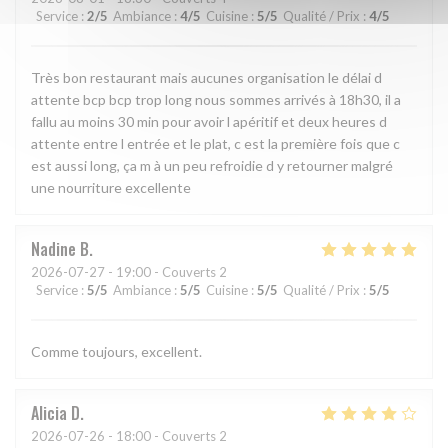
Service
:
2
/5
Ambiance
:
4
/5
Cuisine
:
5
/5
Qualité / Prix
:
4
/5
Très bon restaurant mais aucunes organisation le délai d
attente bcp bcp trop long nous sommes arrivés à 18h30, il a
fallu au moins 30 min pour avoir l apéritif et deux heures d
attente entre l entrée et le plat, c est la première fois que c
est aussi long, ça m à un peu refroidie d y retourner malgré
une nourriture excellente
Nadine
B
2026-07-27
- 19:00 - Couverts 2
Service
:
5
/5
Ambiance
:
5
/5
Cuisine
:
5
/5
Qualité / Prix
:
5
/5
Comme toujours, excellent.
Alicia
D
2026-07-26
- 18:00 - Couverts 2