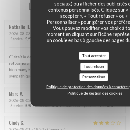
Les avis de nos clients
sociaux) ou afficher des publicités 
contenus personnalisés. Cliquez sur «
accepter », « Tout refuser » ou «
Personnaliser » pour gérer vos préfér
Nathalie
H
Vous pouvez modifier vos choix à t
moment en cliquant sur l'icône représ
2026-08-03
- 19:15 - Couverts 2
Service
:
5
/5
Ambiance
:
5
/5
Cuisine
:
5
/5
Qualité / Prix
:
5
/5
un cookie en bas à gauche des pages du
Tout accepter
C' était la deuxième fois que nous y allions manger et j' y
retournerai sans hésitation. Cadre magnifique, j' y ai super
Tout refuser
bien mangé et le patron( je suppose que c était lui) très
sympathique.
Personnaliser
Politique de protection des données à caractère 
Marc
V
Politique de gestion des cookies
2026-08-03
- 19:30 - Couverts 2
Service
:
5
/5
Ambiance
:
5
/5
Cuisine
:
5
/5
Qualité / Prix
:
5
/5
Cindy
C
2026-08-01
- 18:30 - Couverts 4