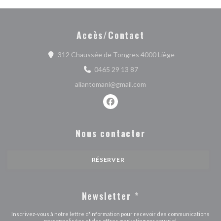
Accès/Contact
((ouvre une nou
312 Chaussée de Tongres 4000 Liège
0465 29 13 87
aliantomani@gmail.com
Facebook ((ouvre une nouvelle fe
Nous contacter
RÉSERVER
Newsletter
*
Inscrivez-vous à notre lettre d'information pour recevoir des communications
personnalisées et des offres marketing par courriel.