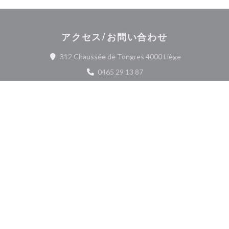
アクセス/お問い合わせ
((新しいウィン
312 Chaussée de Tongres 4000 Liège
0465 29 13 87
aliantomani@gmail.com
Facebook ((新しいウィンドウ
お問い合わせ
予約
ニュースレター
*
当社のニュースレターを購読し、当社からのEメールによる個別コミュニケーション
やマーケティングオファーを受け取る。