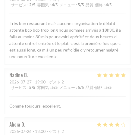
サービス
:
2
/5
雰囲気
:
4
/5
メニュー
:
5
/5
品質-価格
:
4
/5
Très bon restaurant mais aucunes organisation le délai d
attente bcp bcp trop long nous sommes arrivés à 18h30, il a
fallu au moins 30 min pour avoir l apéritif et deux heures d
attente entre l entrée et le plat, c est la première fois que c
est aussi long, ça m à un peu refroidie d y retourner malgré
une nourriture excellente
Nadine
B
2026-07-27
- 19:00 - ゲスト 2
サービス
:
5
/5
雰囲気
:
5
/5
メニュー
:
5
/5
品質-価格
:
5
/5
Comme toujours, excellent.
Alicia
D
2026-07-26
- 18:00 - ゲスト 2