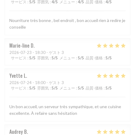
サービス
:
5
/5
雰囲気
:
4
/5
メニュー
:
4
/5
品質-価格
:
4
/5
Nourriture très bonne , bel endroit , bon accueil rien à redire je
conseille
Marie-line
D
2026-07-23
- 18:30 - ゲスト 3
サービス
:
5
/5
雰囲気
:
5
/5
メニュー
:
5
/5
品質-価格
:
5
/5
Yvette
L
2026-07-24
- 18:00 - ゲスト 3
サービス
:
5
/5
雰囲気
:
5
/5
メニュー
:
5
/5
品質-価格
:
5
/5
Un bon accueil, un serveur très sympathique, et une cuisine
excellente. À refaire sans hésitation
Audrey
B