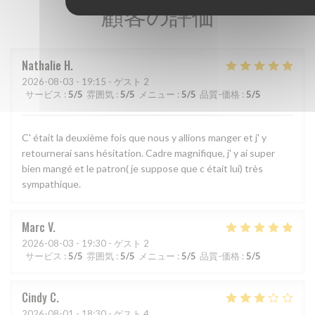
顧客の評価
Nathalie
H
2026-08-03
- 19:15 - ゲスト 2
サービス
:
5
/5
雰囲気
:
5
/5
メニュー
:
5
/5
品質-価格
:
5
/5
C' était la deuxième fois que nous y allions manger et j' y
retournerai sans hésitation. Cadre magnifique, j' y ai super
bien mangé et le patron( je suppose que c était lui) très
sympathique.
Marc
V
2026-08-03
- 19:30 - ゲスト 2
サービス
:
5
/5
雰囲気
:
5
/5
メニュー
:
5
/5
品質-価格
:
5
/5
Cindy
C
2026-08-01
- 18:30 - ゲスト 4