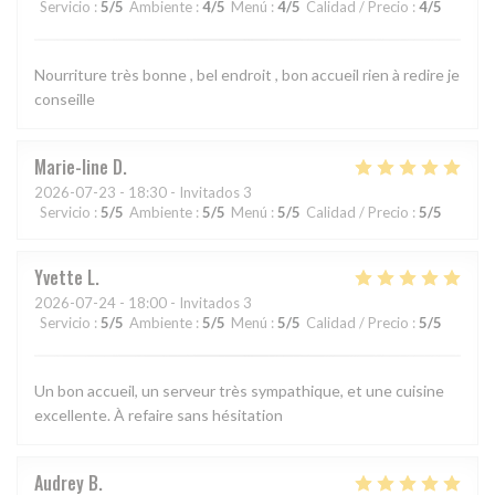
Servicio
:
5
/5
Ambiente
:
4
/5
Menú
:
4
/5
Calidad / Precio
:
4
/5
Nourriture très bonne , bel endroit , bon accueil rien à redire je
conseille
Marie-line
D
2026-07-23
- 18:30 - Invitados 3
Servicio
:
5
/5
Ambiente
:
5
/5
Menú
:
5
/5
Calidad / Precio
:
5
/5
Yvette
L
2026-07-24
- 18:00 - Invitados 3
Servicio
:
5
/5
Ambiente
:
5
/5
Menú
:
5
/5
Calidad / Precio
:
5
/5
Un bon accueil, un serveur très sympathique, et une cuisine
excellente. À refaire sans hésitation
Audrey
B