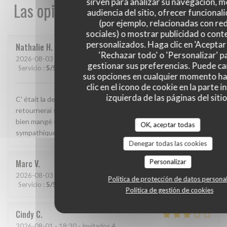
sirven para analizar su navegación, me
Las opiniones de nuestros clientes
audiencia del sitio, ofrecer funcional
(por ejemplo, relacionadas con re
sociales) o mostrar publicidad o cont
personalizados. Haga clic en 'Aceptar 
Nathalie
H
'Rechazar todo' o 'Personalizar' p
2026-08-03
- 19:15 - Invitados 2
gestionar sus preferencias. Puede c
Servicio
:
5
/5
Ambiente
:
5
/5
Menú
:
5
/5
Calidad / Precio
:
5
/5
sus opciones en cualquier momento h
clic en el icono de cookie en la parte i
izquierda de las páginas del sitio
C' était la deuxième fois que nous y allions manger et j' y
retournerai sans hésitation. Cadre magnifique, j' y ai super
bien mangé et le patron( je suppose que c était lui) très
OK, aceptar todas
sympathique.
Denegar todas las cookies
Personalizar
Marc
V
2026-08-03
- 19:30 - Invitados 2
Política de protección de datos persona
Servicio
:
5
/5
Ambiente
:
5
/5
Menú
:
5
/5
Calidad / Precio
:
5
/5
Política de gestión de cookies
Cindy
C
2026-08-01
- 18:30 - Invitados 4