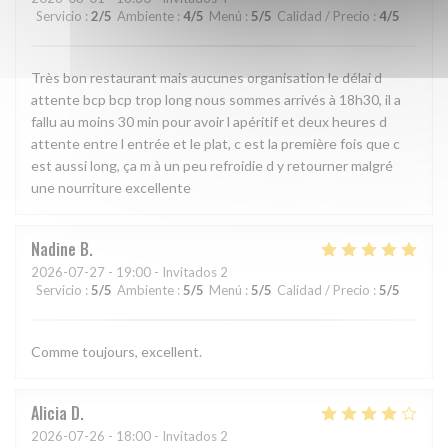
Servicio
:
2
/5
Ambiente
:
4
/5
Menú
:
5
/5
Calidad / Precio
:
4
/5
Très bon restaurant mais aucunes organisation le délai d
attente bcp bcp trop long nous sommes arrivés à 18h30, il a
fallu au moins 30 min pour avoir l apéritif et deux heures d
attente entre l entrée et le plat, c est la première fois que c
est aussi long, ça m à un peu refroidie d y retourner malgré
une nourriture excellente
Nadine
B
2026-07-27
- 19:00 - Invitados 2
Servicio
:
5
/5
Ambiente
:
5
/5
Menú
:
5
/5
Calidad / Precio
:
5
/5
Comme toujours, excellent.
Alicia
D
2026-07-26
- 18:00 - Invitados 2