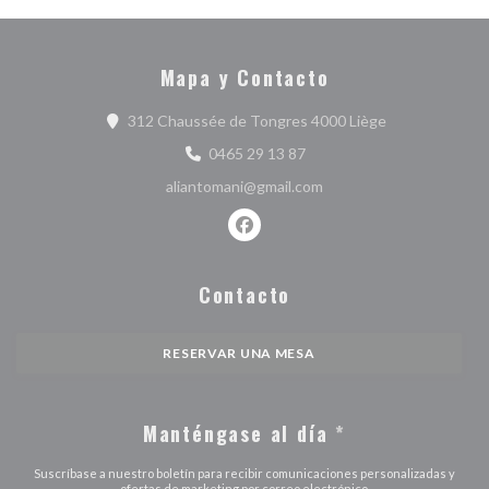
Mapa y Contacto
((abre en una 
312 Chaussée de Tongres 4000 Liège
0465 29 13 87
aliantomani@gmail.com
Facebook ((abre en una nueva ve
Contacto
RESERVAR UNA MESA
Manténgase al día
*
Suscríbase a nuestro boletín para recibir comunicaciones personalizadas y
ofertas de marketing por correo electrónico.