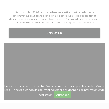
Selon l'article L.223-2 du code de la consommation, il est rappelé que le
consommateur peut user de son droit à s'inscrire sur la liste d'opposition au
démarchage téléphonique Bloctel :
bloctel.gouv.fr
. Pour plus d'informations sur le
traitement de vos données, consultez notre
politique de confidentialité
.
Pour afficher la carte interactive Waze, vous devez accepter les cookies Waze
Map (Google). Ces cookies peuvent collecter des données de navigation et de
localisation.
Autoriser