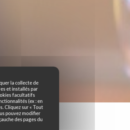
quer la collecte de
es et installés par
okies facultatifs
ctionnalités (ex : en
s. Cliquez sur « Tout
ous pouvez modifier
 gauche des pages du