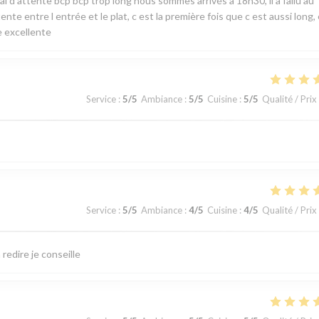
i d attente bcp bcp trop long nous sommes arrivés à 18h30, il a fallu au
ente entre l entrée et le plat, c est la première fois que c est aussi long,
e excellente
Service
:
5
/5
Ambiance
:
5
/5
Cuisine
:
5
/5
Qualité / Prix
Service
:
5
/5
Ambiance
:
4
/5
Cuisine
:
4
/5
Qualité / Prix
 redire je conseille