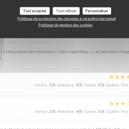
vis de nos clients
Tout accepter
Tout refuser
Personnaliser
Politique de protection des données à caractère personnel
Politique de gestion des cookies
Service
:
5
/5
Ambiance
:
5
/5
Cuisine
:
5
/5
Qualité / Prix
j' y retournerai sans hésitation. Cadre magnifique, j' y ai super bien man
e.
Service
:
5
/5
Ambiance
:
5
/5
Cuisine
:
5
/5
Qualité / Prix
Service
:
2
/5
Ambiance
:
4
/5
Cuisine
:
5
/5
Qualité / Prix