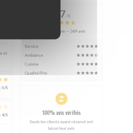
4.7
/5
Note moyenne —
369 avis
:
5
/5
Service
gé et
Ambiance
Cuisine
Qualité/Prix
:
5
/5
100% avis vérifiés
:
4
/5
Seuls les clients ayant réservé ont
laissé leur avis