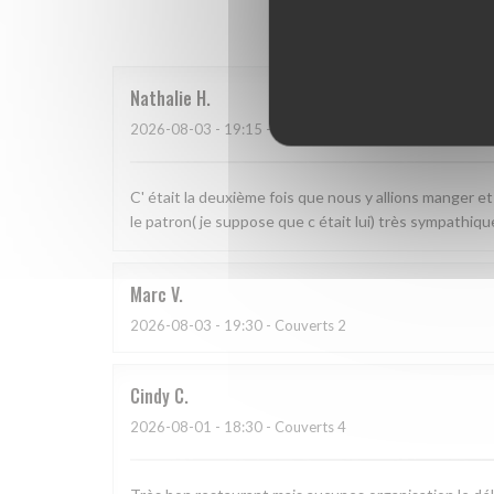
Les a
Nathalie
H
2026-08-03
- 19:15 - Couverts 2
C' était la deuxième fois que nous y allions manger et 
le patron( je suppose que c était lui) très sympathiqu
Marc
V
2026-08-03
- 19:30 - Couverts 2
Cindy
C
2026-08-01
- 18:30 - Couverts 4