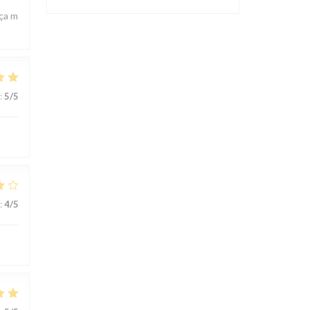
 ça m
:
5
/5
:
4
/5