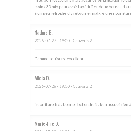
Très bon restaurant mais aucunes organisation le déla
moins 30 min pour avoir l apéritif et deux heures d att
à un peu refroidie d y retourner malgré une nourritur
Nadine
B
2026-07-27
- 19:00 - Couverts 2
Comme toujours, excellent.
Alicia
D
2026-07-26
- 18:00 - Couverts 2
Nourriture très bonne , bel endroit , bon accueil rien à
Marie-line
D