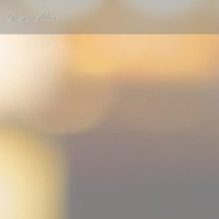
Πίνακας διαχείρισης "Μπισκότων" (Cookies)