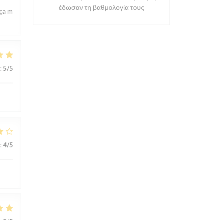
έδωσαν τη βαθμολογία τους
 ça m
:
5
/5
:
4
/5