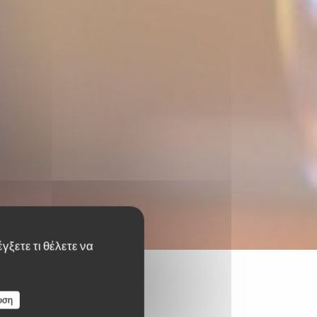
γξετε τι θέλετε να
υση