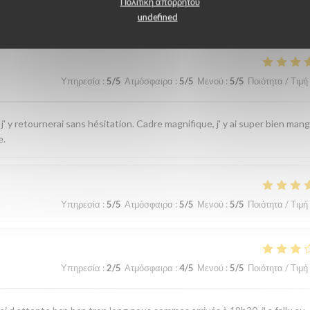
λογίες πελατών μας
Πολιτική απορρήτου
undefined
Υπηρεσία
:
5
/5
Ατμόσφαιρα
:
5
/5
Μενού
:
5
/5
Ποιότητα / Τιμή
j' y retournerai sans hésitation. Cadre magnifique, j' y ai super bien man
e.
Υπηρεσία
:
5
/5
Ατμόσφαιρα
:
5
/5
Μενού
:
5
/5
Ποιότητα / Τιμή
Υπηρεσία
:
2
/5
Ατμόσφαιρα
:
4
/5
Μενού
:
5
/5
Ποιότητα / Τιμή