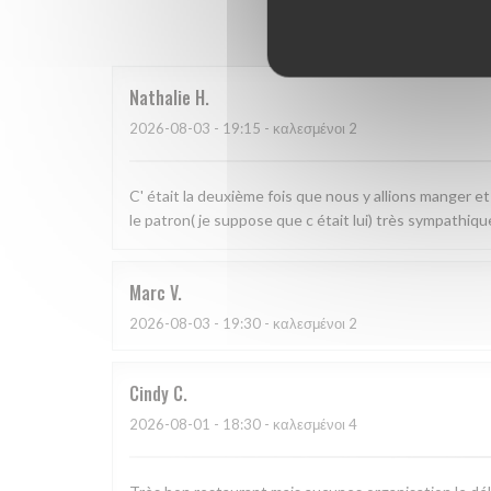
Οι βαθμο
Nathalie
H
2026-08-03
- 19:15 - καλεσμένοι 2
C' était la deuxième fois que nous y allions manger et 
le patron( je suppose que c était lui) très sympathiqu
Marc
V
2026-08-03
- 19:30 - καλεσμένοι 2
Cindy
C
2026-08-01
- 18:30 - καλεσμένοι 4