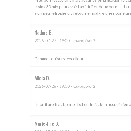
Très bon restaurant mais aucunes organisation le déla
moins 30 min pour avoir l apéritif et deux heures d att
à un peu refroidie d y retourner malgré une nourritur
Nadine
B
2026-07-27
- 19:00 - καλεσμένοι 2
Comme toujours, excellent.
Alicia
D
2026-07-26
- 18:00 - καλεσμένοι 2
Nourriture très bonne , bel endroit , bon accueil rien à
Marie-line
D