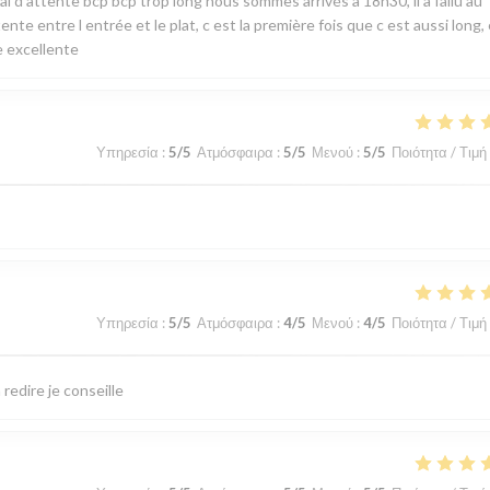
i d attente bcp bcp trop long nous sommes arrivés à 18h30, il a fallu au
ente entre l entrée et le plat, c est la première fois que c est aussi long,
e excellente
Υπηρεσία
:
5
/5
Ατμόσφαιρα
:
5
/5
Μενού
:
5
/5
Ποιότητα / Τιμή
Υπηρεσία
:
5
/5
Ατμόσφαιρα
:
4
/5
Μενού
:
4
/5
Ποιότητα / Τιμή
 redire je conseille