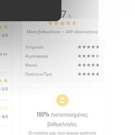
4.7
/5
Μέση βαθμολογία —
369 αξιολογήσεις
:
5
/5
Υπηρεσία
gé et
Ατμόσφαιρα
Μενού
Ποιότητα/Τιμή
:
5
/5
100% πιστοποιημένες
:
4
/5
βαθμολογίες
Οι πελάτες μας που έκαναν κράτηση