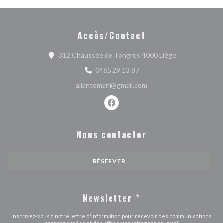
Accès/Contact
((ouvre une nou
312 Chaussée de Tongres 4000 Liège
0465 29 13 87
aliantomani@gmail.com
Facebook ((ouvre une nouvelle fe
Nous contacter
RÉSERVER
Newsletter
*
Inscrivez-vous à notre lettre d'information pour recevoir des communications
personnalisées et des offres marketing par courriel.