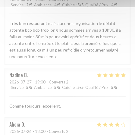
Service
:
2
/5
Ambiance
:
4
/5
Cuisine
:
5
/5
Qualité / Prix
:
4
/5
Très bon restaurant mais aucunes organisation le délai d
attente bcp bcp trop long nous sommes arrivés à 18h30, il a
fallu au moins 30 min pour avoir l apéritif et deux heures d
attente entre l entrée et le plat, c est la première fois que c
est aussi long, ça m à un peu refroidie d y retourner malgré
une nourriture excellente
Nadine
B
2026-07-27
- 19:00 - Couverts 2
Service
:
5
/5
Ambiance
:
5
/5
Cuisine
:
5
/5
Qualité / Prix
:
5
/5
Comme toujours, excellent.
Alicia
D
2026-07-26
- 18:00 - Couverts 2