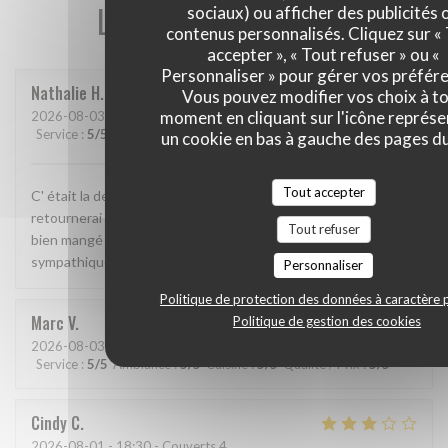
Les avis de nos clients
sociaux) ou afficher des publicités 
contenus personnalisés. Cliquez sur «
accepter », « Tout refuser » ou «
Personnaliser » pour gérer vos préfér
Nathalie
H
Vous pouvez modifier vos choix à t
moment en cliquant sur l'icône représ
2026-08-03
- 19:15 - Couverts 2
Service
:
5
/5
Ambiance
:
5
/5
Cuisine
:
5
/5
Qualité / Prix
:
5
/5
un cookie en bas à gauche des pages du
Tout accepter
C' était la deuxième fois que nous y allions manger et j' y
retournerai sans hésitation. Cadre magnifique, j' y ai super
Tout refuser
bien mangé et le patron( je suppose que c était lui) très
sympathique.
Personnaliser
Politique de protection des données à caractère 
Marc
V
Politique de gestion des cookies
2026-08-03
- 19:30 - Couverts 2
Service
:
5
/5
Ambiance
:
5
/5
Cuisine
:
5
/5
Qualité / Prix
:
5
/5
Cindy
C
2026-08-01
- 18:30 - Couverts 4