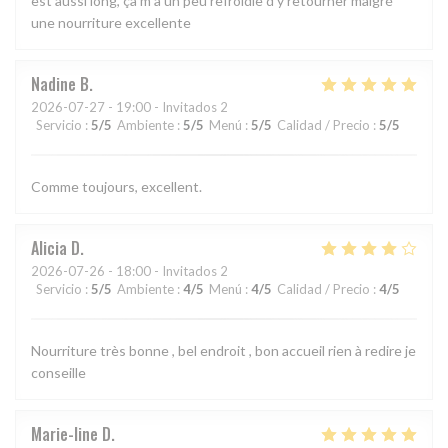
est aussi long, ça m à un peu refroidie d y retourner malgré
une nourriture excellente
Nadine
B
2026-07-27
- 19:00 - Invitados 2
Servicio
:
5
/5
Ambiente
:
5
/5
Menú
:
5
/5
Calidad / Precio
:
5
/5
Comme toujours, excellent.
Alicia
D
2026-07-26
- 18:00 - Invitados 2
Servicio
:
5
/5
Ambiente
:
4
/5
Menú
:
4
/5
Calidad / Precio
:
4
/5
Nourriture très bonne , bel endroit , bon accueil rien à redire je
conseille
Marie-line
D