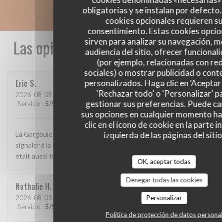
obligatorias y se instalan por defecto
cookies opcionales requieren s
consentimiento. Estas cookies opcio
Las opiniones de nuestros clientes
sirven para analizar su navegación, me
audiencia del sitio, ofrecer funcional
(por ejemplo, relacionadas con re
sociales) o mostrar publicidad o cont
Eric
S
personalizados. Haga clic en 'Aceptar 
'Rechazar todo' o 'Personalizar' p
2026-08-08
- 20:30 - Invitados 2
gestionar sus preferencias. Puede c
Servicio
:
5
/5
Ambiente
:
4
/5
Menú
:
5
/5
Calidad / Precio
:
5
/5
sus opciones en cualquier momento h
clic en el icono de cookie en la parte i
izquierda de las páginas del sitio
La Gargoulette est à découvrir, c'était très bon... Il faut le
signaler à la réservation (temps de cuisson long). Le service
était aussi très bien.
OK, aceptar todas
Denegar todas las cookies
Nathalie
H
Personalizar
2026-08-03
- 19:15 - Invitados 2
Servicio
:
5
/5
Ambiente
:
5
/5
Menú
:
5
/5
Calidad / Precio
:
5
/5
Política de protección de datos persona