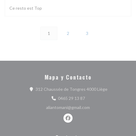
Ce resto est Top
1
2
3
Mapa y Contacto
((abre en una 
312 Chaussée de Tongres 4000 Liège
0465 29 13 87
aliantomani@gmail.com
Facebook ((abre en una nueva ve