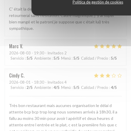
Política de gestión de cookies
C' était la deuxième fois que nous y allions manger et j' y
retournerai sans hésitation. Cadre magnifique, j' y ai super
bien mangé et le patron( je suppose que c était lui) très
sympathique.
Marc
V
2026-08-03
- 19:30 - Invitados 2
Servicio
:
5
/5
Ambiente
:
5
/5
Menú
:
5
/5
Calidad / Precio
:
5
/5
Cindy
C
2026-08-01
- 18:30 - Invitados 4
Servicio
:
2
/5
Ambiente
:
4
/5
Menú
:
5
/5
Calidad / Precio
:
4
/5
Très bon restaurant mais aucunes organisation le délai d
attente bcp bcp trop long nous sommes arrivés à 18h30, il a
fallu au moins 30 min pour avoir l apéritif et deux heures d
attente entre l entrée et le plat, c est la première fois que c