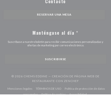
Contacto
RESERVAR UNA MESA
Manténgase al día
*
Suscríbase a nuestro boletín para recibir comunicaciones personalizadas y
ofertas de marketing por correo electrónico.
SUSCRIBIRSE
© 2026 CHEMS EDDINE — CREACIÓN DE PÁGINA WEB DE
((ABRE EN UNA NUE
RESTAURANTE CON
ZENCHEF
((abre en una nueva ventana))
((abre en una nueva ventana))
Menciones legales
TÉRMINOS DE USO
Política de protección de datos
((abre en una nueva ventana))
((abre en una nueva ventana))
((abre en una nuev
personales
Política de cookies
Accesibilidad