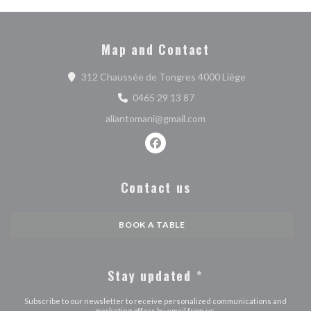
Map and Contact
((opens in a n
312 Chaussée de Tongres 4000 Liège
0465 29 13 87
aliantomani@gmail.com
Facebook ((opens in a new wind
Contact us
BOOK A TABLE
Stay updated
*
Subscribe to our newsletter to receive personalized communications and
marketing offers by email from us.