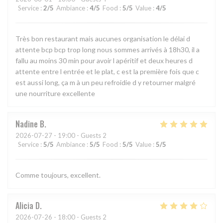
Service
:
2
/5
Ambiance
:
4
/5
Food
:
5
/5
Value
:
4
/5
Très bon restaurant mais aucunes organisation le délai d
attente bcp bcp trop long nous sommes arrivés à 18h30, il a
fallu au moins 30 min pour avoir l apéritif et deux heures d
attente entre l entrée et le plat, c est la première fois que c
est aussi long, ça m à un peu refroidie d y retourner malgré
une nourriture excellente
Nadine
B
2026-07-27
- 19:00 - Guests 2
Service
:
5
/5
Ambiance
:
5
/5
Food
:
5
/5
Value
:
5
/5
Comme toujours, excellent.
Alicia
D
2026-07-26
- 18:00 - Guests 2