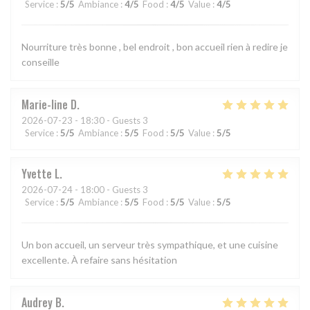
Service
:
5
/5
Ambiance
:
4
/5
Food
:
4
/5
Value
:
4
/5
Nourriture très bonne , bel endroit , bon accueil rien à redire je
conseille
Marie-line
D
2026-07-23
- 18:30 - Guests 3
Service
:
5
/5
Ambiance
:
5
/5
Food
:
5
/5
Value
:
5
/5
Yvette
L
2026-07-24
- 18:00 - Guests 3
Service
:
5
/5
Ambiance
:
5
/5
Food
:
5
/5
Value
:
5
/5
Un bon accueil, un serveur très sympathique, et une cuisine
excellente. À refaire sans hésitation
Audrey
B