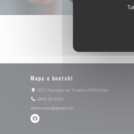
Tat
Mapa a kontakt
((otevře se v
312 Chaussée de Tongres 4000 Liège
0465 29 13 87
aliantomani@gmail.com
Facebook ((otevře se v novém okně))