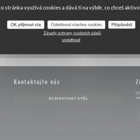
o stránka využívá cookies a dává ti na výběr, co chceš aktiv
OK, přijmout vše
Odmítnout všechny cookies
Přizpůsobit
Zásady ochrany osobních údajů
undefined
Kontaktujte nás
Z
 novém okně))
Př
ma
REZERVOVAT STŮL